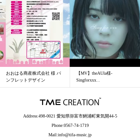
おおはる商産株式会社 様 パ
【MV】theAUla様-
ンフレットデザイン
Singforxxx...
Address:498-0021 愛知県弥富市鯏浦町東気開44-5
Phone:0567-74-1719
Mail:info@tifa-music.jp