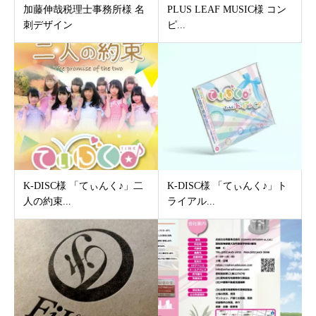
加藤伸哉税理士事務所様 名
PLUS LEAF MUSIC様 コン
刺デザイン
ピ...
K-DISC様 「てぃんく♪」二
K-DISC様 「てぃんく♪」ト
人の約束...
ライアル...