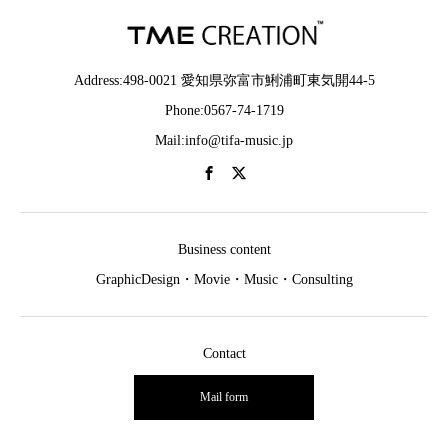
Address:498-0021 愛知県弥富市鯏浦町東気開44-5
Phone:0567-74-1719
Mail:info@tifa-music.jp
Business content
GraphicDesign・Movie・Music・Consulting
Contact
Mail form