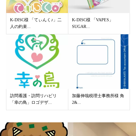
K-DISC様 「てぃんく♪」二
K-DISC様 「VAPES」
人の約束...
SUGAR...
訪問看護・訪問リハビリ
加藤伸哉税理士事務所様 角
「幸の鳥」ロゴデザ...
2&...